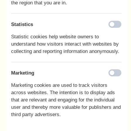
the region that you are in.
Maden på efterskolen
Statistics
Skolerejser
Statistic cookies help website owners to
Kontaktlærer
understand how visitors interact with websites by
collecting and reporting information anonymously.
Kommunikation og generelle forhold
Marketing
Skole-hjem-samtaler
Marketing cookies are used to track visitors
across websites. The intention is to display ads
Post til elever
that are relevant and engaging for the individual
user and thereby more valuable for publishers and
Forsikring af indbo
third party advertisers.
Information om skolens busser