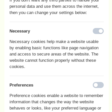
If you don't want any third parties to handle your
Antal elever på efterskolen
personal data and use them across the internet,
then you can change your settings below:
Skoleøkonomi
Forberedelse på skolestart
Necessary
Necessary cookies help make a website usable
Pakkeliste
by enabling basic functions like page navigation
and access to secure areas of the website. The
Værelsesfordeling
website cannot function properly without these
cookies.
Hverdagen på efterskolen
Preferences
Fritiden på efterskolen
Preference cookies enable a website to remember
information that changes the way the website
Weekend, ferie og fridage
behaves or looks, like your preferred language or