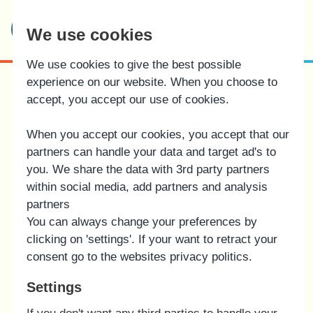
Bindernæs Efterskole
We use cookies
& Fri Fagskole
We use cookies to give the best possible
experience on our website. When you choose to
FAQ på Bindernæs Efterskole &
accept, you accept our use of cookies.
Fri Fagskole
When you accept our cookies, you accept that our
partners can handle your data and target ad's to
you. We share the data with 3rd party partners
within social media, add partners and analysis
Sikker upload
partners
You can always change your preferences by
Hvordan bliver jeg elev?
clicking on 'settings'. If your want to retract your
consent go to the websites privacy politics.
Ledige pladser
Settings